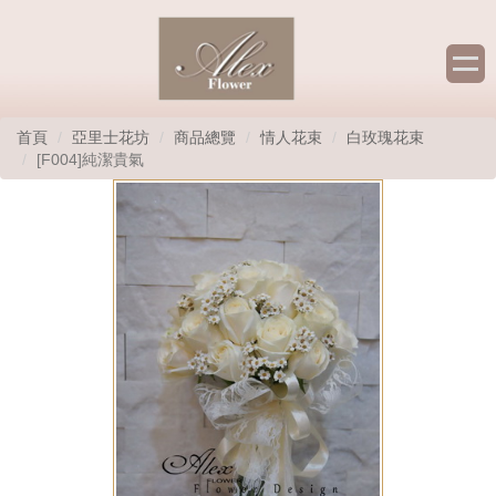
首頁
亞里士花坊
商品總覽
情人花束
白玫瑰花束
[F004]純潔貴氣