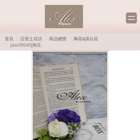
首頁
亞里士花坊
商品總覽
胸花&講台花
[dsc09540]胸花