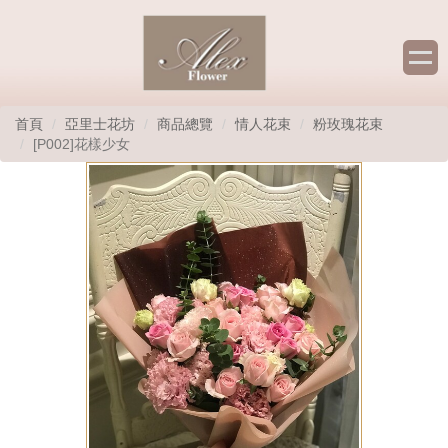
首頁
亞里士花坊
商品總覽
情人花束
粉玫瑰花束
[P002]花樣少女